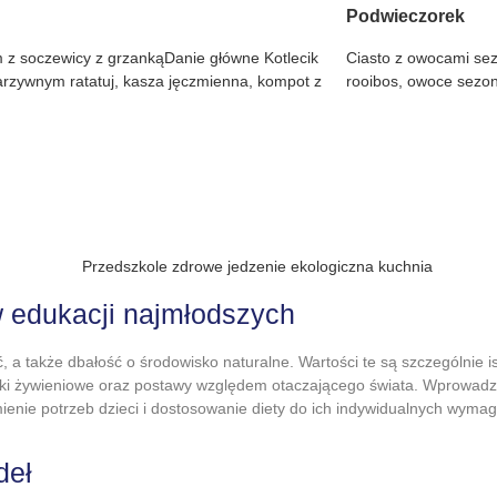
Podwieczorek
 z soczewicy z grzankąDanie główne Kotlecik
Ciasto z owocami sez
rzywnym ratatuj, kasza jęczmienna, kompot z
rooibos, owoce sezo
w edukacji najmłodszych
 a także dbałość o środowisko naturalne. Wartości te są szczególnie i
wyki żywieniowe oraz postawy względem otaczającego świata. Wprowadze
ienie potrzeb dzieci i dostosowanie diety do ich indywidualnych wyma
deł