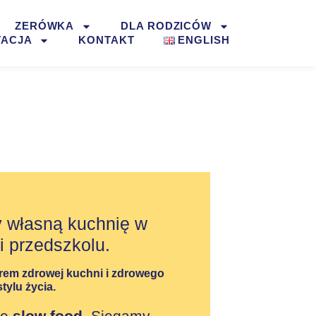
ZERÓWKA
DLA RODZICÓW
TACJA
KONTAKT
ENGLISH
 własną kuchnię w
i przedszkolu.
orem
zdrowej kuchni i zdrowego
stylu życia
.
eę
slow food
. Sięgamy