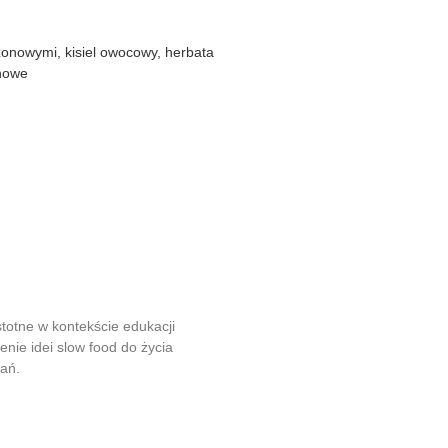
onowymi, kisiel owocowy, herbata
nowe
stotne w kontekście edukacji
nie idei slow food do życia
gań.