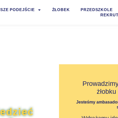
SZE PODEJŚCIE
ŻŁOBEK
PRZEDSZKOLE
REKRU
Prowadzimy
żłobku 
Jesteśmy ambasad
edzieć
Wdrażamy id