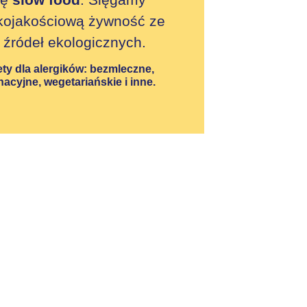
kojakościową żywność ze
źródeł ekologicznych.
ety dla alergików
: bezmleczne,
acyjne, wegetariańskie i inne.