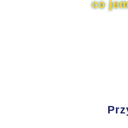
co je
Prz