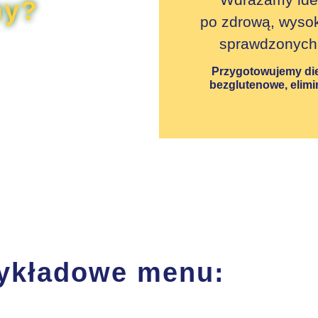
my?
po zdrową, wyso
sprawdzonych 
Przygotowujemy
di
bezglutenowe, elimin
ykładowe menu: